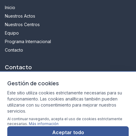
Inicio
Nuestros Actos
Nuestros Centros
Equipo
Programa Internacional
Contacto
Contacto
348 avenue d'arès
Gestión de cookies
33700 Mérignac
Este sitio utiliza cookies estrictamente necesarias para su
05 35 54 13 11
funcionamiento. Las cookies analíticas también pueden
secretariat.ri@lecai.fr
utilizarse con su consentimiento para mejorar nuestros
8h30 - 18h30
servicios.
Al continuar navegando, acepta el uso de cookies estrictamente
necesarias.
Más información
Aceptar todo