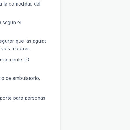
ra la comodidad del
a según el
egurar que las agujas
rvios motores.
neralmente 60
cio de ambulatorio,
sporte para personas