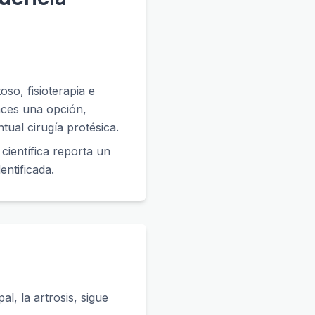
so, fisioterapia e
onces una opción,
tual cirugía protésica.
a científica reporta un
entificada.
al, la artrosis, sigue