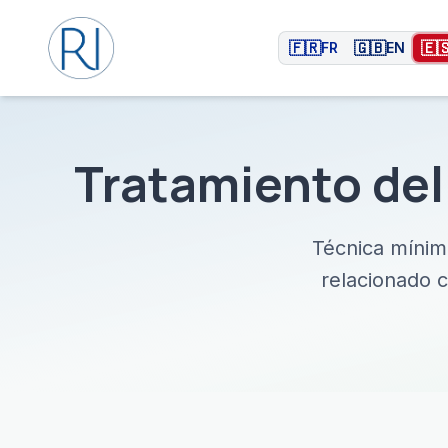
🇫🇷
🇬🇧
🇪
FR
EN
Tratamiento del 
Técnica mínima
relacionado c