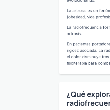
evolucionando.
La artrosis es un fenóm
(obesidad, vida profesio
La radiofrecuencia form
artrosis.
En pacientes portadores
rigidez asociada. La ra
el dolor disminuye tras
fisioterapia para comba
¿Qué explor
radiofrecue