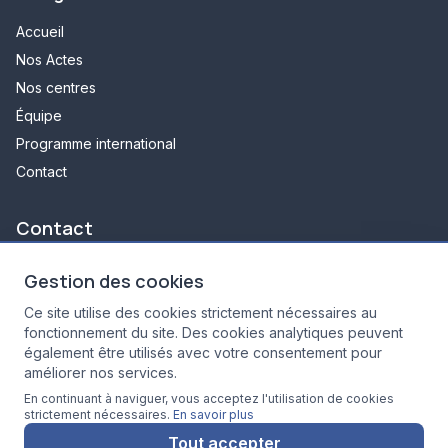
Accueil
Nos Actes
Nos centres
Équipe
Programme international
Contact
Contact
348 avenue d'arès
Gestion des cookies
33700 Mérignac
Ce site utilise des cookies strictement nécessaires au
05 35 54 13 11
fonctionnement du site. Des cookies analytiques peuvent
secretariat.ri@lecai.fr
également être utilisés avec votre consentement pour
8h30 - 18h30
améliorer nos services.
En continuant à naviguer, vous acceptez l'utilisation de cookies
strictement nécessaires.
En savoir plus
Tout accepter