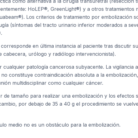
tica como alternativa a la cirugía transuretral (resección 
cientemente: HoLEP®, GreenLight®) y a otros tratamientos
abeam®). Los criterios de tratamiento por embolización s
ugía (síntomas del tracto urinario inferior moderados a se
.
 corresponde en última instancia al paciente tras discutir 
 cabecera, urólogo y radiólogo intervencionista).
r cualquier patología cancerosa subyacente. La vigilancia 
 no constituye contraindicación absoluta a la embolización
nión multidisciplinar como cualquier cáncer.
ior de tamaño para realizar una embolización y los efectos
cambio, por debajo de 35 a 40 g el procedimiento se vuelve 
ulo medio no es un obstáculo para la embolización.