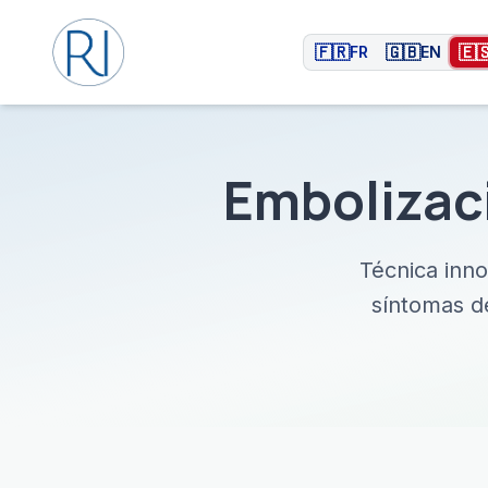
🇫🇷
🇬🇧
🇪
FR
EN
Embolizaci
Técnica inno
síntomas de