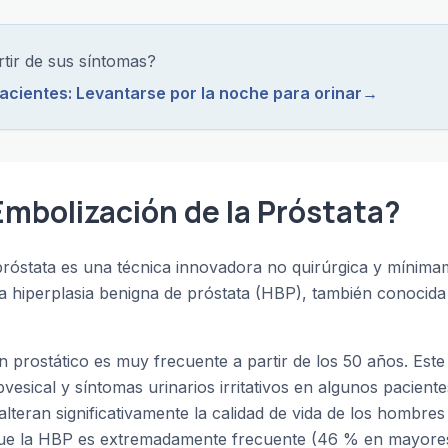
tir de sus síntomas?
pacientes: Levantarse por la noche para orinar
→
Embolización de la Próstata?
próstata es una técnica innovadora no quirúrgica y mínima
 la hiperplasia benigna de próstata (HBP), también conoc
 prostático es muy frecuente a partir de los 50 años. Es
esical y síntomas urinarios irritativos en algunos paciente
r alteran significativamente la calidad de vida de los hombre
que la HBP es extremadamente frecuente (46 % en mayores