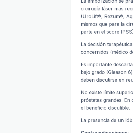
La embolización se prac
o cirugía láser más re
(UroLift®, Rezum®, Aqu
mismos que para la cir
parte en el score IPSS)
La decisión terapéutica
concernidos (médico de
Es importante descarta
bajo grado (Gleason 6)
deben discutirse en reu
No existe límite super
próstatas grandes. En 
el beneficio discutible.
La presencia de un lób
Contraindicaciones: