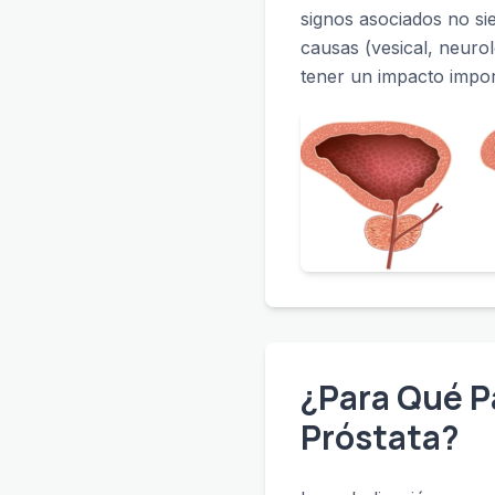
signos asociados no si
causas (vesical, neuroló
tener un impacto import
¿Para Qué Pa
Próstata?