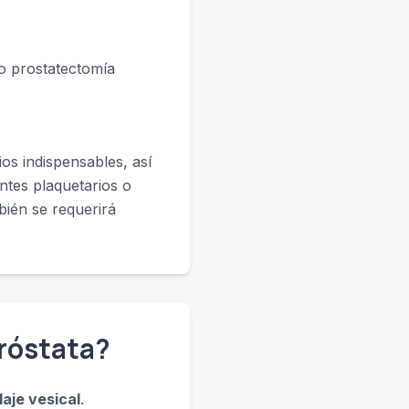
 o prostatectomía
os indispensables, así
ntes plaquetarios o
bién se requerirá
Próstata?
daje vesical
.