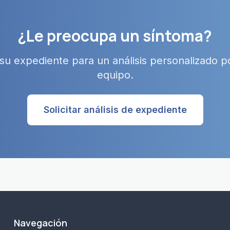
¿Le preocupa un síntoma?
su expediente para un análisis personalizado p
equipo.
Solicitar análisis de expediente
Navegación