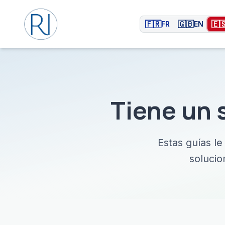
🇫🇷
🇬🇧
🇪
FR
EN
Tiene un 
Estas guías le
solucio