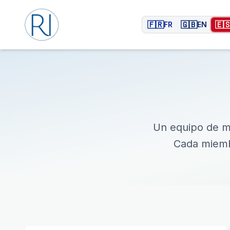
🇫🇷
🇬🇧
🇪
FR
EN
Un equipo de mé
Cada miembr