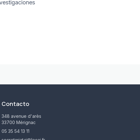
vestigaciones
Contacto
348 avenue d'arès
33700 Mérignac
05 35 54 13 11
secretariat.ri@lecai.fr