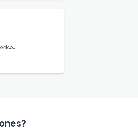
ónico...
iones?