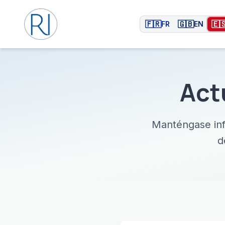
🇫🇷
🇬🇧
🇪
FR
EN
Act
Manténgase inf
d