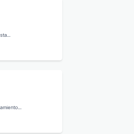
ta...
amiento...